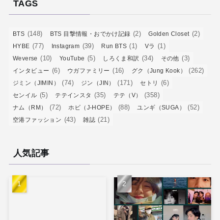
TAGS
(148)
(2)
(2)
BTS
BTS 目撃情報・おでかけ記録
Golden Closet
(77)
(39)
(1)
(1)
HYBE
Instagram
Run BTS
Vラ
(10)
(5)
(34)
(3)
Weverse
YouTube
しろくま和訳
その他
(6)
(16)
(262)
インタビュー
ウガファミリー
グク（Jung Kook）
(74)
(171)
(6)
ジミン（JIMIN）
ジン（JIN）
セトリ
(5)
(35)
(358)
センイル
テテインスタ
テテ（V）
(72)
(88)
(52)
ナム（RM）
ホビ（J-HOPE）
ユンギ（SUGA）
(43)
(21)
空港ファッション
雑誌
人気記事