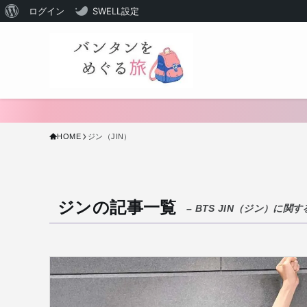
WordPress
ログイン
SWELL設定
に
つ
い
て
HOME
ジン（JIN）
ジンの記事一覧
– BTS JIN（ジン）に関