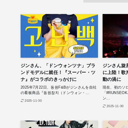
ジンさん、「ドンウォンツナ」ブラ
ジンさん旋
ンドモデルに就任！『スーパー・ツ
に上陸！歌
ナ』がコラボのきっかけに
動の渦に
2025年7月22日、동원F&Bがジンさんを自社
現在、初のソ
の看板商品『동원참치（ドンウォン・...
「#RUNSEO
ン...
2025-11-30
2025-11-30