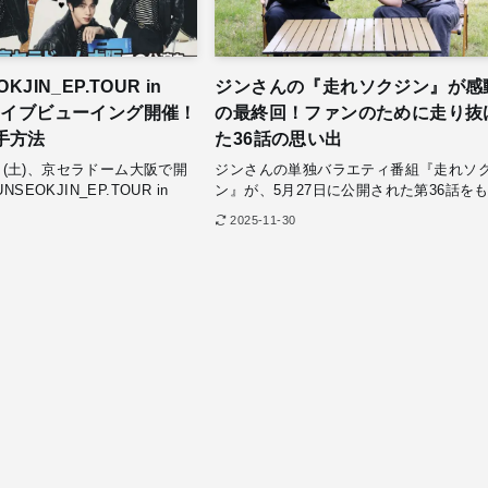
KJIN_EP.TOUR in
ジンさんの『走れソクジン』が感
』ライブビューイング開催！
の最終回！ファンのために走り抜
手方法
た36話の思い出
2日(土)、京セラドーム大阪で開
ジンさんの単独バラエティ番組『走れソ
SEOKJIN_EP.TOUR in
ン』が、5月27日に公開された第36話をも.
2025-11-30