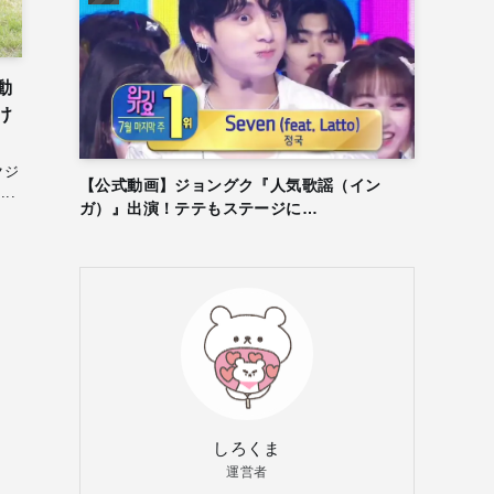
動
け
クジ
【公式動画】ジョングク『人気歌謡（イン
..
ガ）』出演！テテもステージに…
しろくま
運営者