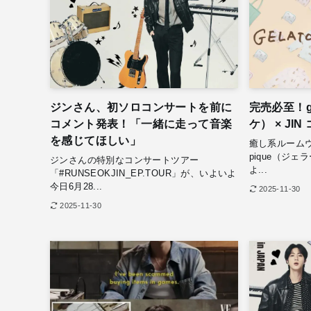
ジンさん、初ソロコンサートを前に
完売必至！ge
コメント発表！「一緒に走って音楽
ケ） × J
を感じてほしい」
癒し系ルームウ
pique（ジ
ジンさんの特別なコンサートツアー
よ...
「#RUNSEOKJIN_EP.TOUR」が、いよいよ
今日6月28...
2025-11-30
2025-11-30