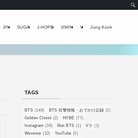
JIN
SUGA
J-HOPE
JIMIN
V
Jung Kook
TAGS
BTS
(148)
BTS 目撃情報・おでかけ記録
(2)
Golden Closet
(2)
HYBE
(77)
Instagram
(39)
Run BTS
(1)
Vラ
(1)
Weverse
(10)
YouTube
(5)