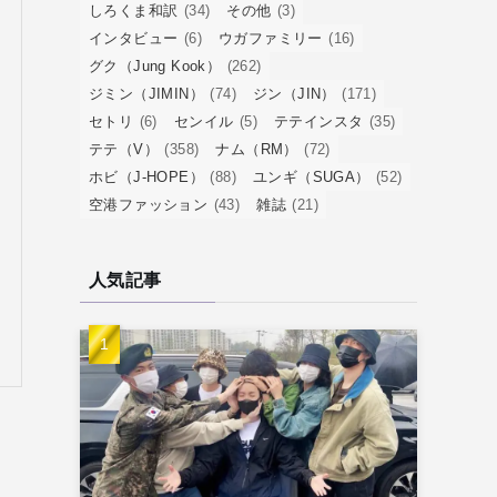
しろくま和訳
(34)
その他
(3)
インタビュー
(6)
ウガファミリー
(16)
グク（Jung Kook）
(262)
ジミン（JIMIN）
(74)
ジン（JIN）
(171)
セトリ
(6)
センイル
(5)
テテインスタ
(35)
テテ（V）
(358)
ナム（RM）
(72)
ホビ（J-HOPE）
(88)
ユンギ（SUGA）
(52)
空港ファッション
(43)
雑誌
(21)
人気記事