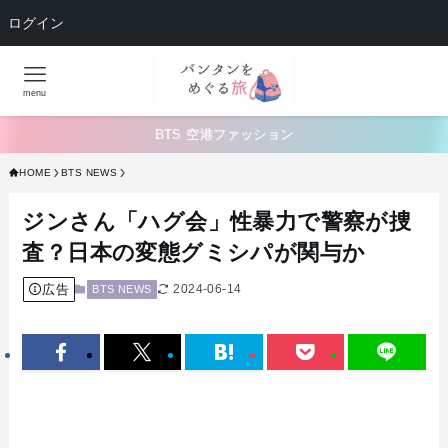
ログイン
menu
BTS 空港ファッション
HOME
BTS NEWS
ジンさん「ハグ会」性暴力で警察が捜
査？日本の変態グミシパが関与か
広告
2024-06-14
BTS NEWS