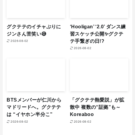
グクテテのイチャぶりに
‘Hooligan’ ‘2.0’ ダンス練
ジンさん苦笑い😅
習スケッチ公開✨グクテ
テ手繋ぎの日!?
2026-08-02
2026-08-02
BTSメンバーが仁川から
「グクテテ熱愛説」が拡
マドリードへ。グクテテ
散中 複数の“証拠”も～
は “イヤホン半分こ”
Koreaboo
2026-08-02
2026-08-02