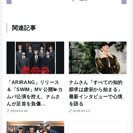
関連記事
「ARIRANG」リリース
ナムさん「すべての知的
＆「SWIM」MV 公開💫カ
探求は虚栄から始まる」
ムバ公演を控え、ナムさ
最新インタビューで心境
んが足首を負傷…
を語る
2026-03-20
2026-03-13