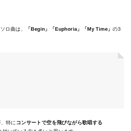
んソロ曲は、
「Begin」「Euphoria」「My Time」
の3
が、特に
コンサートで空を飛びながら歌唱する