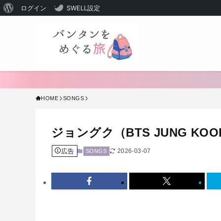
WordPress
ログイン
SWELL設定
に
つ
い
て
HOME
SONGS
ジョングク（BTS JUNG K
広告
2026-03-07
SONGS