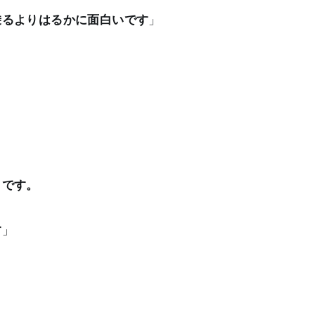
乗るよりはるかに面白いです
」
きです。
す
」