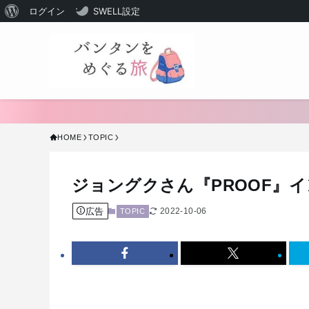
WordPress
ログイン
SWELL設定
に
つ
い
て
HOME
TOPIC
ジョングクさん『PROOF』
広告
2022-10-06
TOPIC