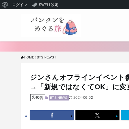
WordPress
ログイン
SWELL設定
に
つ
い
て
HOME
BTS NEWS
ジンさんオフラインイベント
→「新規ではなくてOK」に変
広告
2024-06-02
BTS NEWS