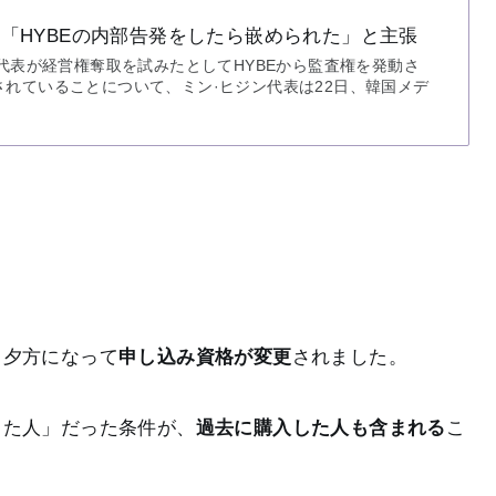
「HYBEの内部告発をしたら嵌められた」と主張
ン代表が経営権奪取を試みたとしてHYBEから監査権を発動さ
れていることについて、ミン·ヒジン代表は22日、韓国メデ
、夕方になって
申し込み資格が変更
されました。
した人」だった条件が、
過去に購入した人も含まれる
こ