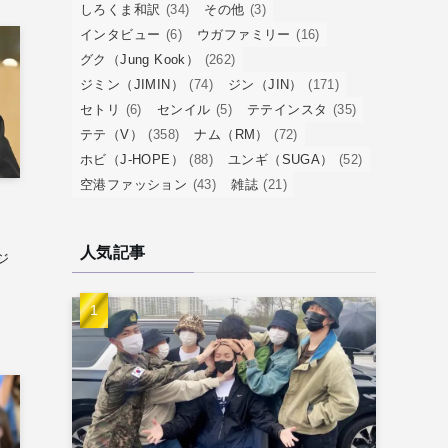
しろくま和訳
(34)
その他
(3)
インタビュー
(6)
ウガファミリー
(16)
グク（Jung Kook）
(262)
ジミン（JIMIN）
(74)
ジン（JIN）
(171)
セトリ
(6)
センイル
(5)
テテインスタ
(35)
テテ（V）
(358)
ナム（RM）
(72)
ホビ（J-HOPE）
(88)
ユンギ（SUGA）
(52)
空港ファッション
(43)
雑誌
(21)
人気記事
ジ