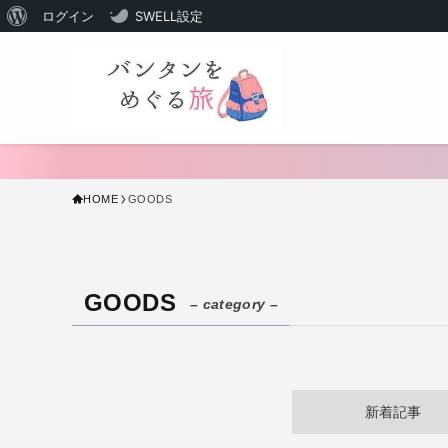
WordPress
ログイン
SWELL設定
に
つ
い
て
HOME
GOODS
GOODS
– category –
新着記事