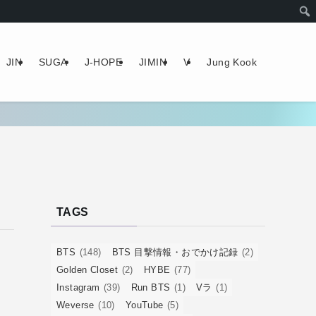
JIN
SUGA
J-HOPE
JIMIN
V
Jung Kook
TAGS
BTS
(148)
BTS 目撃情報・おでかけ記録
(2)
Golden Closet
(2)
HYBE
(77)
Instagram
(39)
Run BTS
(1)
Vラ
(1)
Weverse
(10)
YouTube
(5)