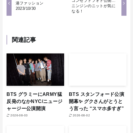
コンセプトフォト公開…
港ファッション
ニンジンのニットが気に
2023/10/30
なる！
関連記事
BTS グラミーにARMY猛
BTS スタンフォード公演
反発のなかNYC/ニュージ
開幕✨ グクさんがとうと
ャージー公演開演
う言った “スマホ多すぎ”
2026-08-03
2026-08-02