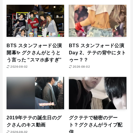
BTS スタンフォード公演
BTS スタンフォード公演
開幕✨ グクさんがとうと
Day 2、テテの背中にタト
う言った “スマホ多すぎ”
ゥー？？
2026-08-02
2026-08-02
2019年テテの誕生日のグ
グクテテで秘密のデー
クさんのキス動画
ト？グクさんがライブ配
信
2026-08-02