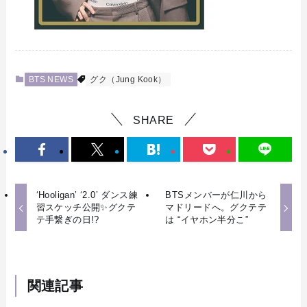
BTS NEWS
グク（Jung Kook）
SHARE
‘Hooligan’ ‘2.0’ ダンス練
BTSメンバーが仁川から
習スケッチ公開✨グクテ
マドリードへ。グクテテ
テ手繋ぎの日!?
は “イヤホン半分こ”
関連記事