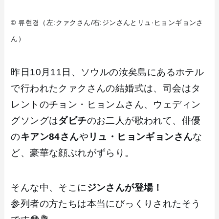
© 류현경（左:クァクさん/右:ジンさんとリュ·ヒョンギョンさ
ん）
昨日10月11日、ソウルの汝矣島にあるホテル
で行われたクァクさんの結婚式は、司会はタ
レントのチョン・ヒョンムさん、ウェディン
グソングは
ダビチ
のお二人が歌われて、俳優
の
キアン84さん
や
リュ・ヒョンギョンさん
な
ど、豪華な顔ぶれがずらり。
そんな中、そこに
ジンさんが登場！
参列者の方たちは本当にびっくりされたそう