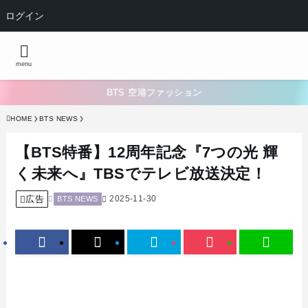
ログイン
menu
BTS 空港ファッション
HOME
BTS NEWS
【BTS特番】12周年記念『7つの光 輝
く未来へ』TBSでテレビ放送決定！
広告
2025-11-30
BTS NEWS