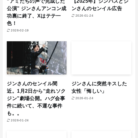
“アミたちの声で完成した
【2025年】ジンバスとジ
公演” ジンさんアンコン成
ンさんのセンイル広告
功裏に終了、Xはテテ一
2026-01-24
色！
2026-02-19
ジンさんのセンイル間
ジンさんに突然キスした
近。1月2日から“走れソク
女性「悔しい」
ジン”劇場公開。ハグ会事
2026-01-24
件に続いて、不運な事件
も。。
2026-01-24