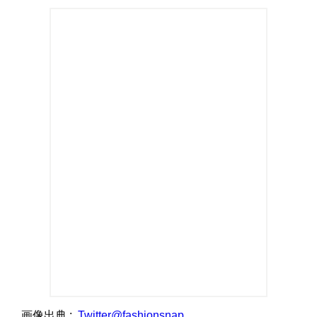
画像出典 :
Twitter@fashionsnap