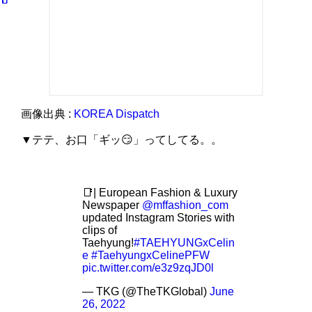
画像出典 :
KOREA Dispatch
▼テテ、お口「ギッ😏」ってしてる。。
📑| European Fashion & Luxury
Newspaper
@mffashion_com
updated Instagram Stories with
clips of
Taehyung!
#TAEHYUNGxCelin
e
#TaehyungxCelinePFW
pic.twitter.com/e3z9zqJD0l
— TKG (@TheTKGlobal)
June
26, 2022