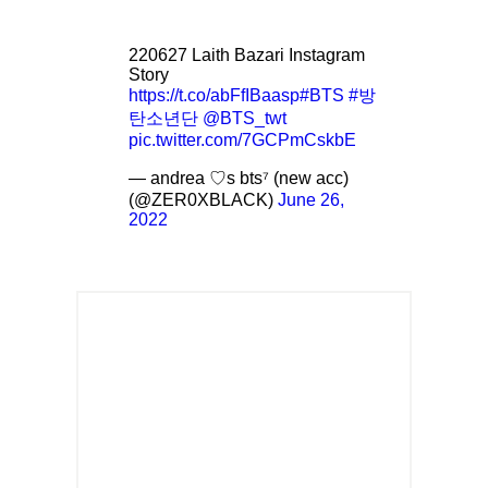
220627 Laith Bazari Instagram
Story
https://t.co/abFfIBaasp
#BTS
#방
탄소년단
@BTS_twt
pic.twitter.com/7GCPmCskbE
— andrea ♡s bts⁷ (new acc)
(@ZER0XBLACK)
June 26,
2022