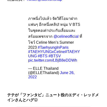
ภาพนิ่งไปแล้ว จัดวิดีโอมาฝาก
แฟนๆ อีกหนึ่งคลิป! หนุ่ม V BTS
ในชุดคอเต่าประกับเลื่อมและ
สร้อยเพชรจาก
@celineofficial
ที่
โชว์ Celine Men’s Summer
2023
#TaehyungInParis
#TAEHYUNGxCeline
#TAEHY
UNG
#BTS
#BTSV
pic.twitter.com/LBjB8eDDWh
— ELLE Thailand
(@ELLEThailand)
June 26,
2022
テテが「ファンタビ」ニュート役のエディ・レッドメ
インさんとハグ
😲