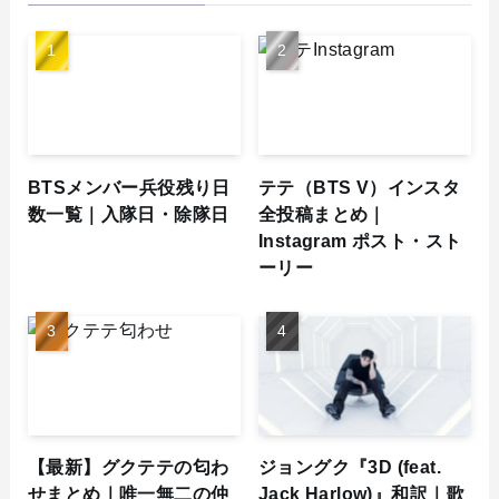
BTSメンバー兵役残り日
テテ（BTS V）インスタ
数一覧｜入隊日・除隊日
全投稿まとめ｜
Instagram ポスト・スト
ーリー
【最新】グクテテの匂わ
ジョングク『3D (feat.
せまとめ｜唯一無二の仲
Jack Harlow)』和訳｜歌