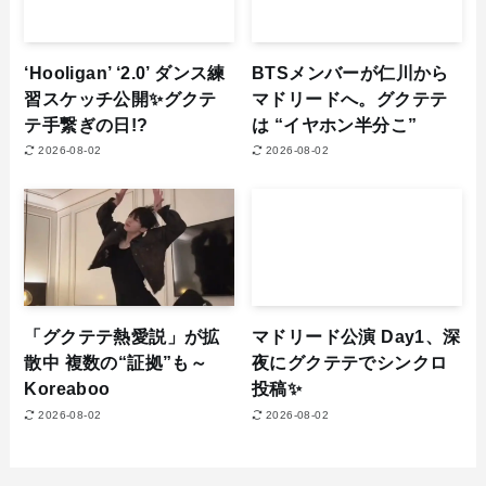
‘Hooligan’ ‘2.0’ ダンス練
BTSメンバーが仁川から
習スケッチ公開✨グクテ
マドリードへ。グクテテ
テ手繋ぎの日!?
は “イヤホン半分こ”
2026-08-02
2026-08-02
「グクテテ熱愛説」が拡
マドリード公演 Day1、深
散中 複数の“証拠”も～
夜にグクテテでシンクロ
Koreaboo
投稿✨
2026-08-02
2026-08-02