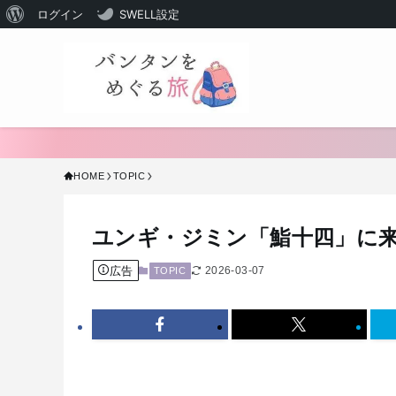
WordPress
ログイン
SWELL設定
に
つ
い
て
HOME
TOPIC
ユンギ・ジミン「鮨十四」に
広告
2026-03-07
TOPIC