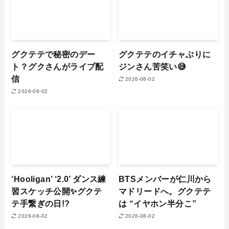
グクテテで秘密のデー
グクテテのイチャぶりに
ト？グクさんがライブ配
ジンさん苦笑い😅
信
2026-08-02
2026-08-02
‘Hooligan’ ‘2.0’ ダンス練
BTSメンバーが仁川から
習スケッチ公開✨グクテ
マドリードへ。グクテテ
テ手繋ぎの日!?
は “イヤホン半分こ”
2026-08-02
2026-08-02