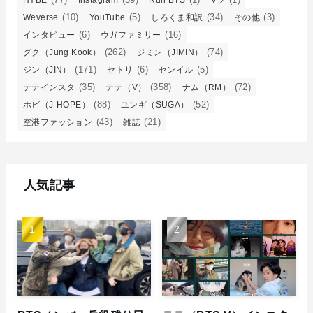
HYBE
Instagram
Run BTS
Vラ
(10)
(5)
(34)
(3)
Weverse
YouTube
しろくま和訳
その他
(6)
(16)
インタビュー
ウガファミリー
(262)
(74)
グク（Jung Kook）
ジミン（JIMIN）
(171)
(6)
(5)
ジン（JIN）
セトリ
センイル
(35)
(358)
(72)
テテインスタ
テテ（V）
ナム（RM）
(88)
(52)
ホビ（J-HOPE）
ユンギ（SUGA）
(43)
(21)
空港ファッション
雑誌
人気記事