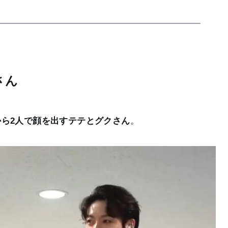
さん
ら2人で顔を出すテテとグクさん
。