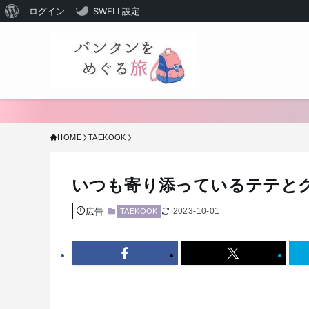
WordPress
ログイン
SWELL設定
に
つ
い
て
HOME
TAEKOOK
いつも寄り添っているテテと
広告
2023-10-01
TAEKOOK