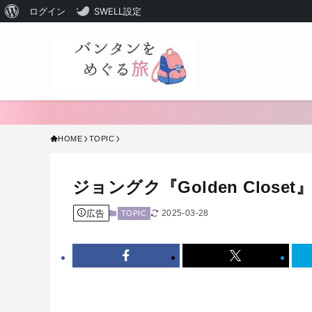
WordPress
ログイン
SWELL設定
に
つ
い
て
HOME
TOPIC
ジョングク『Golden Clo
広告
2025-03-28
TOPIC