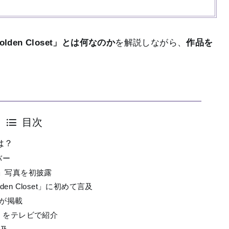
den Closet」とは何なのか
を解説しながら、
作品を
目次
とは？
バー
set」写真を初披露
den Closet」に初めて言及
真が掲載
set」をテレビで紹介