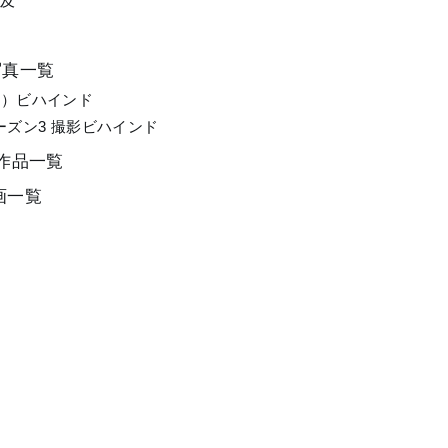
言及
o）写真一覧
（LA）ビハインド
 シーズン3 撮影ビハインド
ch）作品一覧
）動画一覧