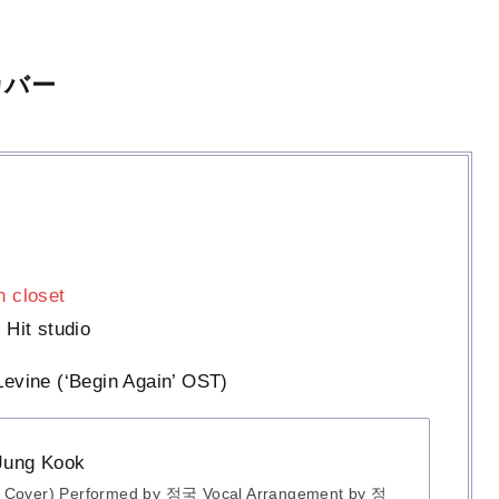
」カバー
 closet
Hit studio
Levine (‘Begin Again’ OST)
 Jung Kook
5, Cover) Performed by 정국 Vocal Arrangement by 정