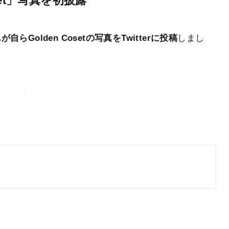
oset」写真を初披露
らGolden Cosetの写真をTwitterに投稿
しまし
。