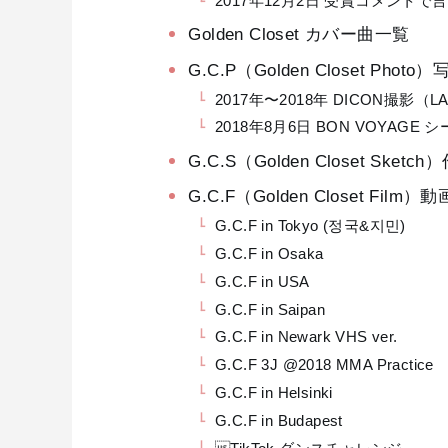
2017年12月2日 受賞コメントで
Golden Closet カバー曲一覧
G.C.P（Golden Closet Phot
2017年〜2018年 DICON撮影
2018年8月6日 BON VOYAGE
G.C.S（Golden Closet Sket
G.C.F（Golden Closet Film
G.C.F in Tokyo (정국&지민)
G.C.F in Osaka
G.C.F in USA
G.C.F in Saipan
G.C.F in Newark VHS ver.
G.C.F 3J @2018 MMA Practice
G.C.F in Helsinki
G.C.F in Budapest