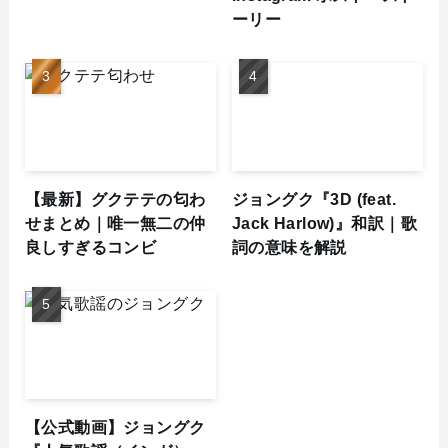
ーリー
【最新】グクテテの匂わ
ジョングク『3D (feat.
せまとめ｜唯一無二の仲
Jack Harlow)』和訳｜歌
良しすぎるコンビ
詞の意味を解説
【公式動画】ジョングク