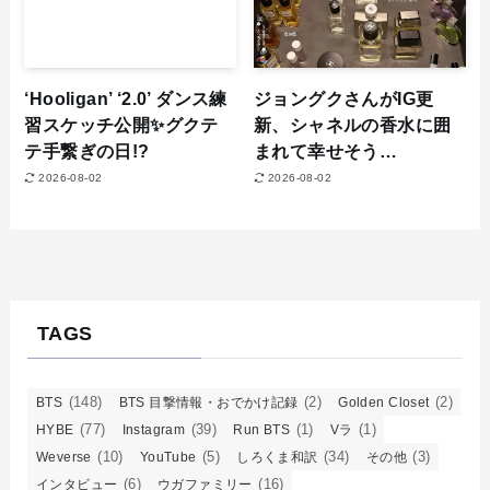
‘Hooligan’ ‘2.0’ ダンス練
ジョングクさんがIG更
習スケッチ公開✨グクテ
新、シャネルの香水に囲
テ手繋ぎの日!?
まれて幸せそう…
2026-08-02
2026-08-02
TAGS
(148)
(2)
(2)
BTS
BTS 目撃情報・おでかけ記録
Golden Closet
(77)
(39)
(1)
(1)
HYBE
Instagram
Run BTS
Vラ
(10)
(5)
(34)
(3)
Weverse
YouTube
しろくま和訳
その他
(6)
(16)
インタビュー
ウガファミリー