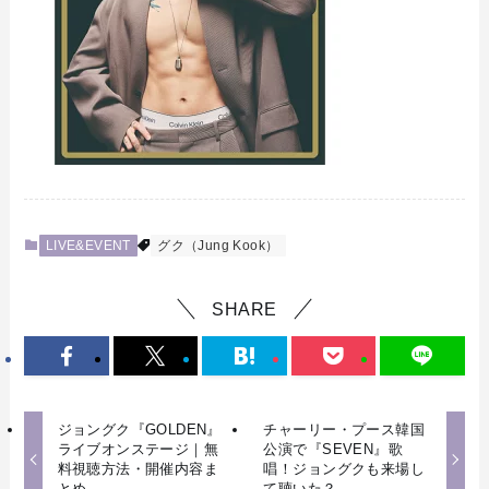
LIVE&EVENT
グク（Jung Kook）
SHARE
ジョングク『GOLDEN』
チャーリー・プース韓国
ライブオンステージ｜無
公演で『SEVEN』歌
料視聴方法・開催内容ま
唱！ジョングクも来場し
とめ
て聴いた？