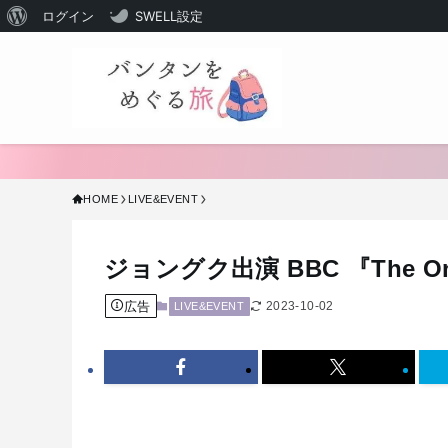
WordPress
ログイン
SWELL設定
に
つ
い
て
HOME
LIVE&EVENT
ジョングク出演 BBC 『The 
広告
2023-10-02
LIVE&EVENT