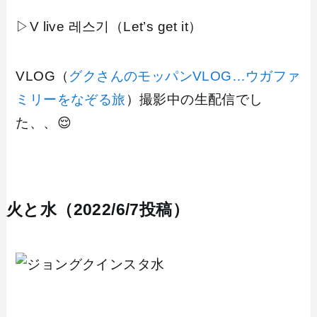
▷V live 레스기（Let’s get it）
VLOG（
グクさんのモッパンVLOG…ウガファ
ミリーをなぞる旅
）撮影中の生配信でし
た、、😌
火と水（2022/6/7投稿）