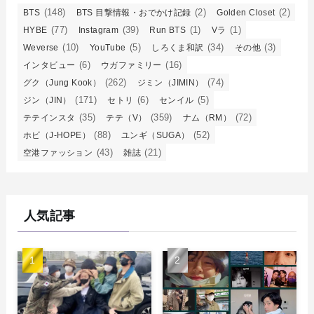
(148)
(2)
(2)
BTS
BTS 目撃情報・おでかけ記録
Golden Closet
(77)
(39)
(1)
(1)
HYBE
Instagram
Run BTS
Vラ
(10)
(5)
(34)
(3)
Weverse
YouTube
しろくま和訳
その他
(6)
(16)
インタビュー
ウガファミリー
(262)
(74)
グク（Jung Kook）
ジミン（JIMIN）
(171)
(6)
(5)
ジン（JIN）
セトリ
センイル
(35)
(359)
(72)
テテインスタ
テテ（V）
ナム（RM）
(88)
(52)
ホビ（J-HOPE）
ユンギ（SUGA）
(43)
(21)
空港ファッション
雑誌
人気記事