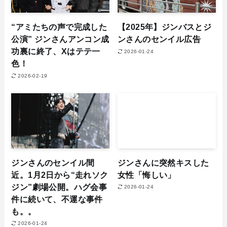
“アミたちの声で完成した
【2025年】ジンバスとジ
公演” ジンさんアンコン成
ンさんのセンイル広告
功裏に終了、Xはテテ一
2026-01-24
色！
2026-02-19
ジンさんのセンイル間
ジンさんに突然キスした
近。1月2日から“走れソク
女性「悔しい」
ジン”劇場公開。ハグ会事
2026-01-24
件に続いて、不運な事件
も。。
2026-01-24