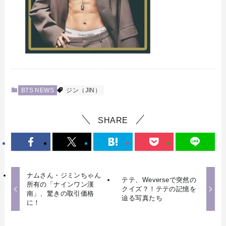
BTS NEWS
ジン（JIN）
SHARE
ナムさん・ジミンちゃん
テテ、Weverseで突然の
所有の「ナインワン漢
クイズ？！テテの記憶を
南」、驚きの取引価格
辿る写真たち
に！