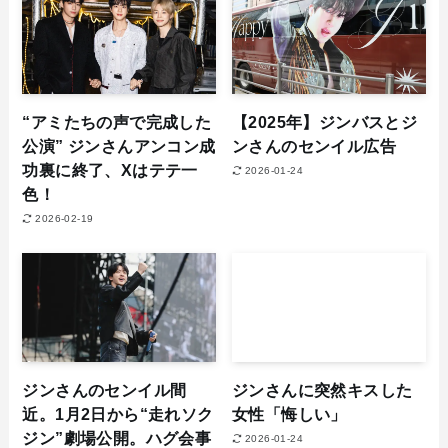
“アミたちの声で完成した
【2025年】ジンバスとジ
公演” ジンさんアンコン成
ンさんのセンイル広告
功裏に終了、Xはテテ一
2026-01-24
色！
2026-02-19
ジンさんのセンイル間
ジンさんに突然キスした
近。1月2日から“走れソク
女性「悔しい」
ジン”劇場公開。ハグ会事
2026-01-24