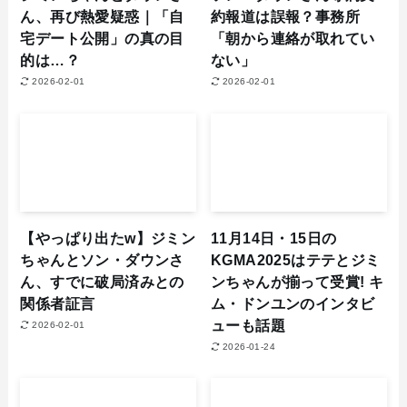
ん、再び熱愛疑惑｜「自
約報道は誤報？事務所
宅デート公開」の真の目
「朝から連絡が取れてい
的は…？
ない」
2026-02-01
2026-02-01
【やっぱり出たw】ジミン
11月14日・15日の
ちゃんとソン・ダウンさ
KGMA2025はテテとジミ
ん、すでに破局済みとの
ンちゃんが揃って受賞! キ
関係者証言
ム・ドンユンのインタビ
ューも話題
2026-02-01
2026-01-24