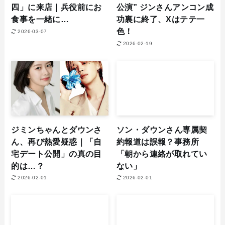
四」に来店｜兵役前にお
公演” ジンさんアンコン成
食事を一緒に…
功裏に終了、Xはテテ一
色！
2026-03-07
2026-02-19
ジミンちゃんとダウンさ
ソン・ダウンさん専属契
ん、再び熱愛疑惑｜「自
約報道は誤報？事務所
宅デート公開」の真の目
「朝から連絡が取れてい
的は…？
ない」
2026-02-01
2026-02-01