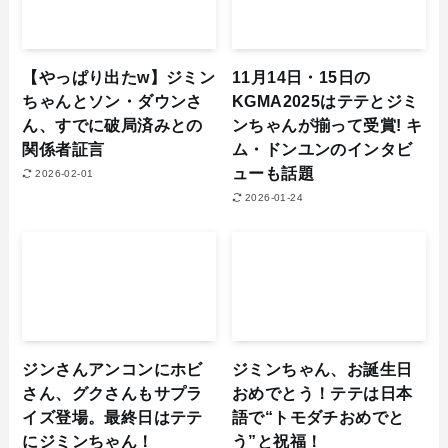
【やっぱり出たw】ジミン
11月14日・15日の
ちゃんとソン・ダウンさ
KGMA2025はテテとジミ
ん、すでに破局済みとの
ンちゃんが揃って受賞! キ
関係者証言
ム・ドンユンのインタビ
ューも話題
2026-02-01
2026-01-24
ジンさんアンコンにホビ
ジミンちゃん、お誕生日
さん、グクさんもサプラ
おめでとう！テテは日本
イズ登場。最終日はテテ
語で“トモダチおめでと
にジミンちゃん！
う”と祝福！