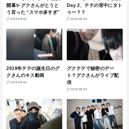
開幕✨ グクさんがとうと
Day 2、テテの背中にタト
う言った “スマホ多すぎ”
ゥー？？
2026-08-02
2026-08-02
2019年テテの誕生日のグ
グクテテで秘密のデー
クさんのキス動画
ト？グクさんがライブ配
信
2026-08-02
2026-08-02