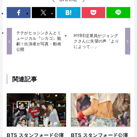
テテがヒョシンさんとミ
HYBE従業員がジョング
ュージカル『シカゴ』観
クさんに失望の声「より
劇！出演者が写真・動画
によって…」
公開
関連記事
BTS スタンフォード公演
BTS スタンフォード公演