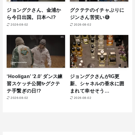
ジョングクさん、金浦か
グクテテのイチャぶりに
ら今日出国。日本へ!?
ジンさん苦笑い😅
2026-08-02
2026-08-02
‘Hooligan’ ‘2.0’ ダンス練
ジョングクさんがIG更
習スケッチ公開✨グクテ
新、シャネルの香水に囲
テ手繋ぎの日!?
まれて幸せそう…
2026-08-02
2026-08-02