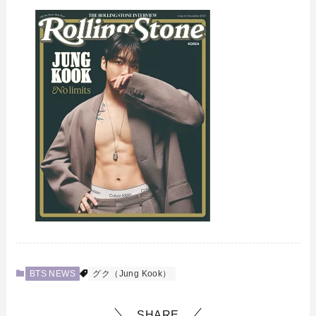
BTS NEWS
グク（Jung Kook）
SHARE