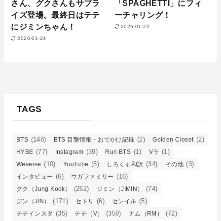
さん、グクさんもサプラ
「SPAGHETTI」にフィ
イズ登場。最終日はテテ
ーチャリング！
にジミンちゃん！
2026-01-22
2026-01-24
TAGS
(148)
(2)
(2)
BTS
BTS 目撃情報・おでかけ記録
Golden Closet
(77)
(39)
(1)
(1)
HYBE
Instagram
Run BTS
Vラ
(10)
(5)
(34)
(3)
Weverse
YouTube
しろくま和訳
その他
(6)
(16)
インタビュー
ウガファミリー
(262)
(74)
グク（Jung Kook）
ジミン（JIMIN）
(171)
(6)
(5)
ジン（JIN）
セトリ
センイル
(35)
(359)
(72)
テテインスタ
テテ（V）
ナム（RM）