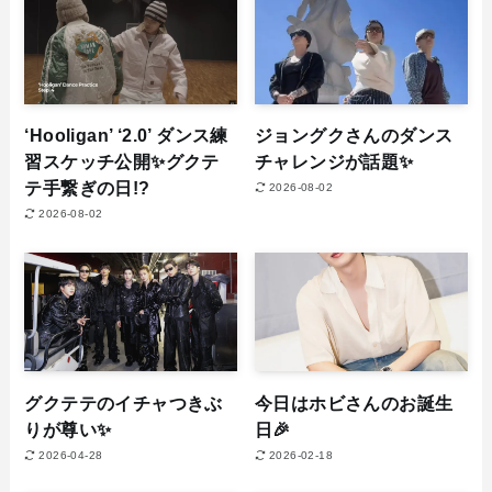
‘Hooligan’ ‘2.0’ ダンス練
ジョングクさんのダンス
習スケッチ公開✨グクテ
チャレンジが話題✨
テ手繋ぎの日!?
2026-08-02
2026-08-02
グクテテのイチャつきぶ
今日はホビさんのお誕生
りが尊い✨
日🎉
2026-04-28
2026-02-18