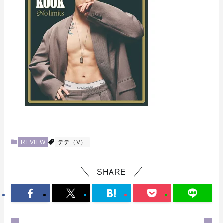
REVIEW
テテ（V）
SHARE