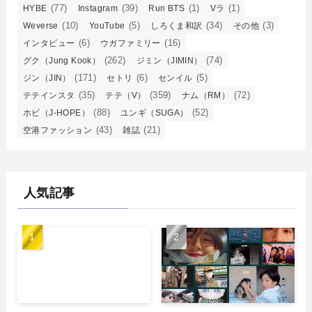
(77)
(39)
(1)
(1)
HYBE
Instagram
Run BTS
Vラ
(10)
(5)
(34)
(3)
Weverse
YouTube
しろくま和訳
その他
(6)
(16)
インタビュー
ウガファミリー
(262)
(74)
グク（Jung Kook）
ジミン（JIMIN）
(171)
(6)
(5)
ジン（JIN）
セトリ
センイル
(35)
(359)
(72)
テテインスタ
テテ（V）
ナム（RM）
(88)
(52)
ホビ（J-HOPE）
ユンギ（SUGA）
(43)
(21)
空港ファッション
雑誌
人気記事