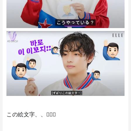
この絵文字、、🙋🏻‍♂️