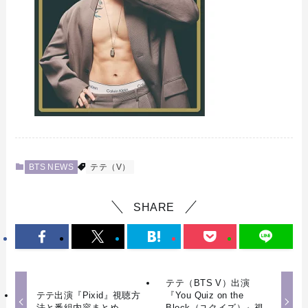
BTS NEWS
テテ（V）
SHARE
テテ（BTS V）出演
テテ出演『Pixid』視聴方
『You Quiz on the
法と番組内容まとめ
Block（ユクイズ）』視