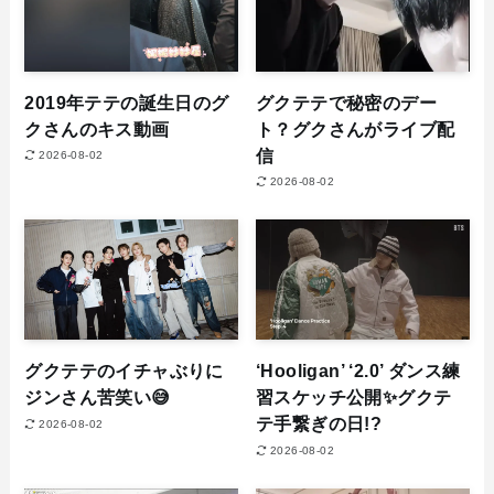
2019年テテの誕生日のグ
グクテテで秘密のデー
クさんのキス動画
ト？グクさんがライブ配
信
2026-08-02
2026-08-02
グクテテのイチャぶりに
‘Hooligan’ ‘2.0’ ダンス練
ジンさん苦笑い😅
習スケッチ公開✨グクテ
テ手繋ぎの日!?
2026-08-02
2026-08-02