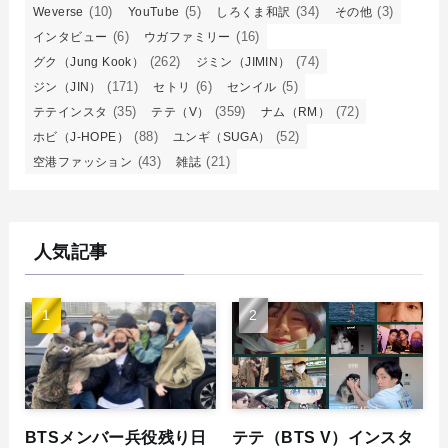
(10)
(5)
(34)
(3)
Weverse
YouTube
しろくま和訳
その他
(6)
(16)
インタビュー
ウガファミリー
(262)
(74)
グク（Jung Kook）
ジミン（JIMIN）
(171)
(6)
(5)
ジン（JIN）
セトリ
センイル
(35)
(359)
(72)
テテインスタ
テテ（V）
ナム（RM）
(88)
(52)
ホビ（J-HOPE）
ユンギ（SUGA）
(43)
(21)
空港ファッション
雑誌
人気記事
BTSメンバー兵役残り日
テテ（BTS V）インスタ