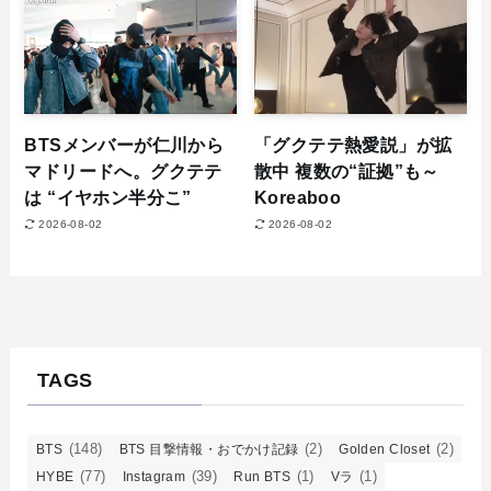
BTSメンバーが仁川から
「グクテテ熱愛説」が拡
マドリードへ。グクテテ
散中 複数の“証拠”も～
は “イヤホン半分こ”
Koreaboo
2026-08-02
2026-08-02
TAGS
(148)
(2)
(2)
BTS
BTS 目撃情報・おでかけ記録
Golden Closet
(77)
(39)
(1)
(1)
HYBE
Instagram
Run BTS
Vラ