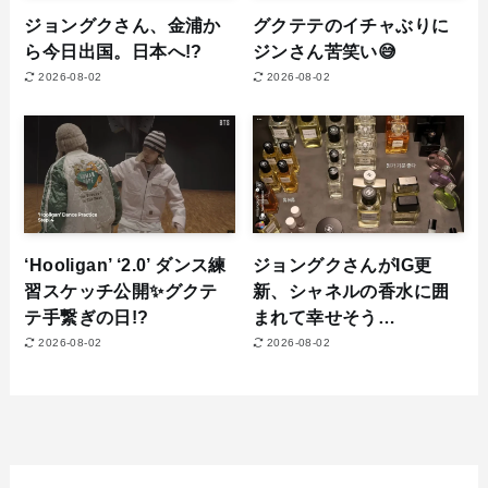
ジョングクさん、金浦か
グクテテのイチャぶりに
ら今日出国。日本へ!?
ジンさん苦笑い😅
2026-08-02
2026-08-02
‘Hooligan’ ‘2.0’ ダンス練
ジョングクさんがIG更
習スケッチ公開✨グクテ
新、シャネルの香水に囲
テ手繋ぎの日!?
まれて幸せそう…
2026-08-02
2026-08-02