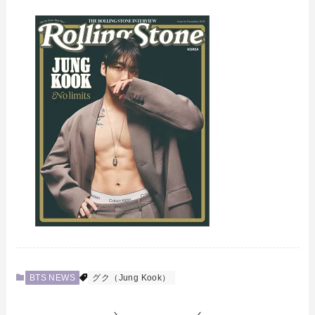
BTS NEWS
グク（Jung Kook）