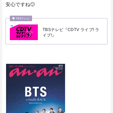
安心ですね🙂
TBSテレビ
TBSテレビ『CDTV ライブ! ラ
イブ!』