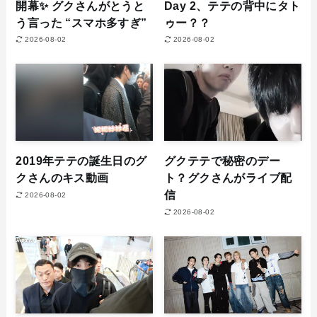
開幕✨ グクさんがとうと
Day 2、テテの背中にタト
う言った “スマホ多すぎ”
ゥー？？
2026-08-02
2026-08-02
2019年テテの誕生日のグ
グクテテで秘密のデー
クさんのキス動画
ト？グクさんがライブ配
信
2026-08-02
2026-08-02