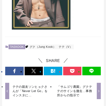
TAEKOOK
グク（Jung Kook）
テテ（V）
SHARE
テテの親友ソンヒョクさ
「サムゴリ農園」グクテ
んが「Never Let Go」を
テのサインを撤去…事務
インスタに…
所からの指示で