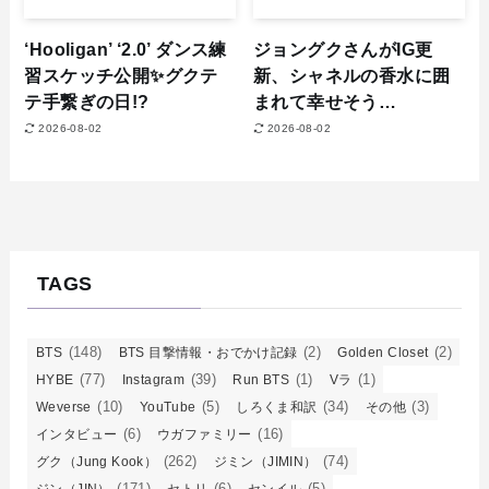
‘Hooligan’ ‘2.0’ ダンス練
ジョングクさんがIG更
習スケッチ公開✨グクテ
新、シャネルの香水に囲
テ手繋ぎの日!?
まれて幸せそう…
2026-08-02
2026-08-02
TAGS
(148)
(2)
(2)
BTS
BTS 目撃情報・おでかけ記録
Golden Closet
(77)
(39)
(1)
(1)
HYBE
Instagram
Run BTS
Vラ
(10)
(5)
(34)
(3)
Weverse
YouTube
しろくま和訳
その他
(6)
(16)
インタビュー
ウガファミリー
(262)
(74)
グク（Jung Kook）
ジミン（JIMIN）
(171)
(6)
(5)
ジン（JIN）
セトリ
センイル